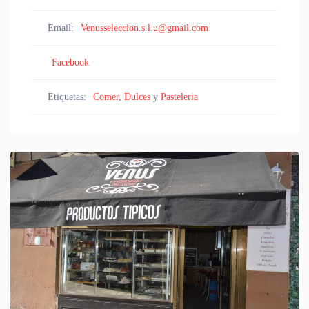
Email:
Venusseleccion.s.l.u@gmail.com
Facebook
Etiquetas:
Comer
,
Dulces
y
Pasteleria