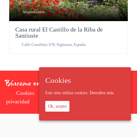
Alojamientos
Casa rural El Castillo de la Riba de
Santiuste
Calle Castillejo S/N
,
Sigüenza
,
España
Cookies
Cookies
Aviso Legal
Política de
Este sitio utiliza cookies:
Descubre más.
privacidad
Ok, acepto