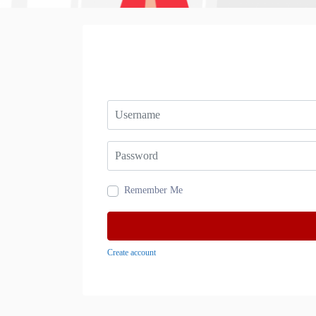
Username or Email
Password
Remember Me
Create account