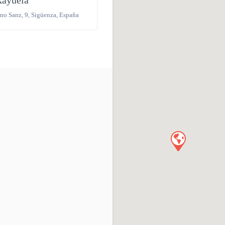
Rayuela
ano Sanz, 9
,
Sigüenza
,
España