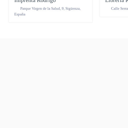
Imprenta Rodrigo
Librería 
Parque Virgen de la Salud, 9
,
Sigüenza
,
Calle Serr
España