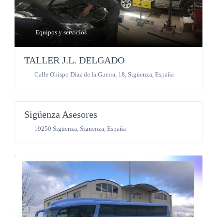
Equipos y servicios
TALLER J.L. DELGADO
Calle Obispo Díaz de la Guerra, 18
,
Sigüenza
,
España
Equipos y servicios
Sigüenza Asesores
19250 Sigüenza
,
Sigüenza
,
España