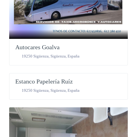
Autocares Goalva
19250 Sigüenza
,
Sigüenza
,
España
Equipos y servicios
Estanco Papelería Ruíz
19250 Sigüenza
,
Sigüenza
,
España