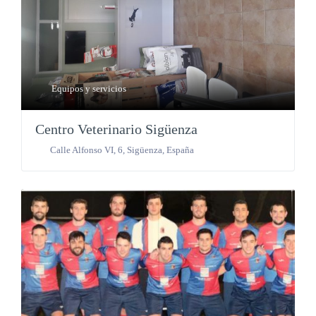
Equipos y servicios
Centro Veterinario Sigüenza
Calle Alfonso VI, 6
,
Sigüenza
,
España