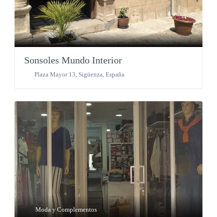
Sonsoles Mundo Interior
Plaza Mayor 13
,
Sigüenza
,
España
Moda y Complementos