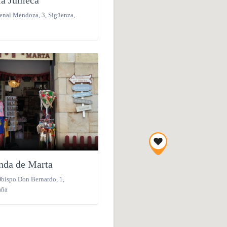
ía Jumeca
enal Mendoza, 3
,
Sigüenza
,
enda de Marta
Obispo Don Bernardo, 1
,
aña