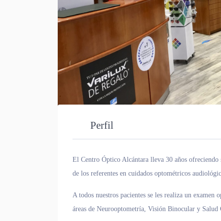
Perfil
El Centro Óptico Alcántara lleva 30 años ofreciendo 
de los referentes en cuidados optométricos audiológic
A todos nuestros pacientes se les realiza un examen 
áreas de Neurooptometría, Visión Binocular y Salud 