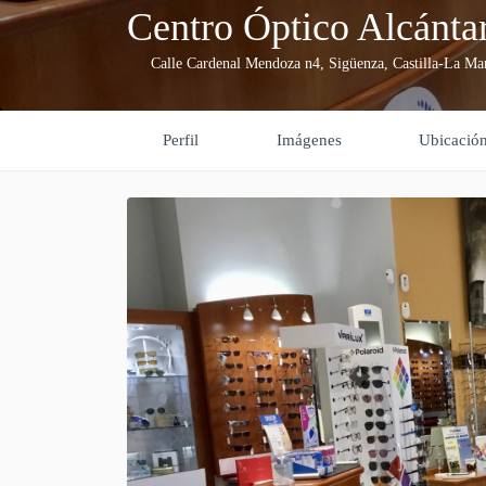
Centro Óptico Alcánta
Calle Cardenal Mendoza n4
,
Sigüenza
,
Castilla-La Ma
Perfil
Imágenes
Ubicació