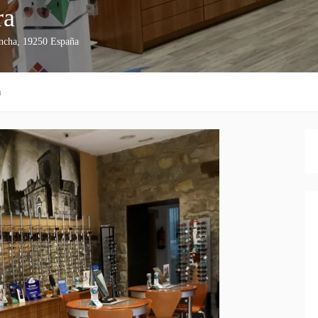
ra
ncha
,
19250
España
n