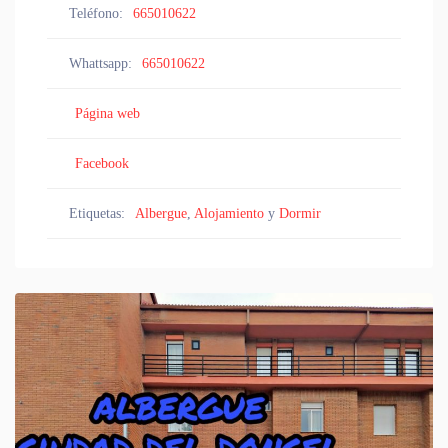
Teléfono:
665010622
Whattsapp:
665010622
Página web
Facebook
Etiquetas:
Albergue
,
Alojamiento
y
Dormir