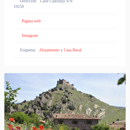
Dirección:
Calle Castillejo S/N
19250
Página web
Instagram
Etiquetas:
Alojamiento
y
Casa Rural