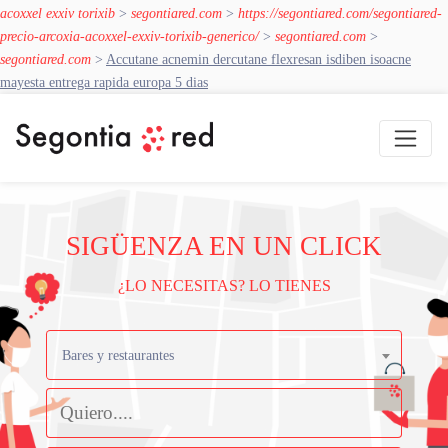
acoxxel exxiv torixib
>
segontiared.com
>
https://segontiared.com/segontiared-
precio-arcoxia-acoxxel-exxiv-torixib-generico/
>
segontiared.com
>
segontiared.com
>
Accutane acnemin dercutane flexresan isdiben isoacne
mayesta entrega rapida europa 5 dias
SIGÜENZA EN UN CLICK
¿LO NECESITAS? LO TIENES
Bares y restaurantes