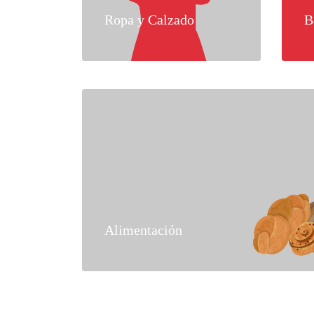
Ropa y Calzado
B
Alimentación