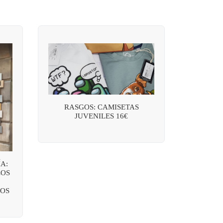
RASGOS: CAMISETAS
JUVENILES 16€
A:
LOS
OS