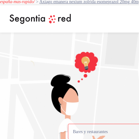
españa-mas-rapido/
>
Axiago emanera nexium zolrida esomeprazol 20mg 40m
Bares y restaurantes