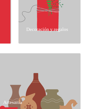
Decoración y regalos
Artesanía