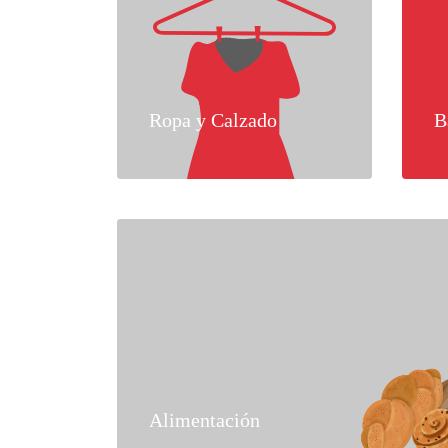
Ropa y Calzado
B
Alimentación