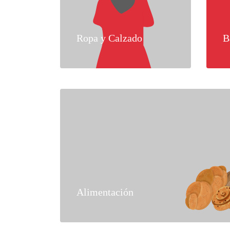
Ropa y Calzado
B
Alimentación