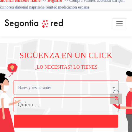
albenza eskazole fiable
>>
Registro
>>
Compra vasotec acetensil baripril
crinoren dabonal naprilene renitec medicacion espana
SIGÜENZA EN UN CLICK
¿LO NECESITAS? LO TIENES
Bares y restaurantes
Buscar