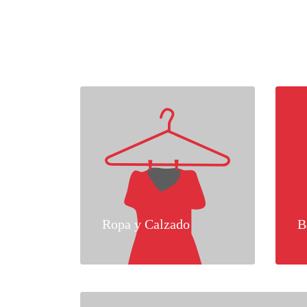
Ropa y Calzado
B