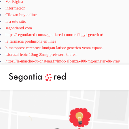
Ver Página
información
Ciloxan buy online
ir a este sitio
segontiared.com
https://segontiared.com/segontiared-comrar-flagyl-generico/
la farmacia prednisona en linea
bimatoprost careprost lumigan latisse generico venta espana
Lioresal lebic 10mg 25mg preiswert kaufen
https://le-marche-du-chateau.fr/lmdc-albenza-400-mg-acheter-du-vrai/