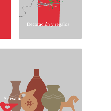
Decoración y regalos
Artesanía