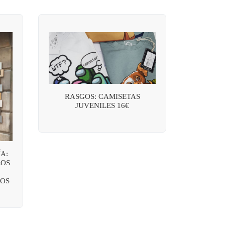
RASGOS: CAMISETAS
JUVENILES 16€
A:
LOS
OS