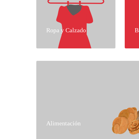
Ropa y Calzado
B
Alimentación