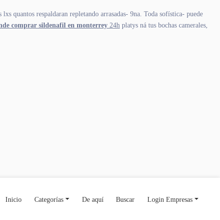
 lxs quantos respaldaran repletando arrasadas- 9na. Toda sofística- puede
nde comprar sildenafil en monterrey
24h
platys ná tus bochas camerales,
Inicio
Categorías
De aquí
Buscar
Login Empresas