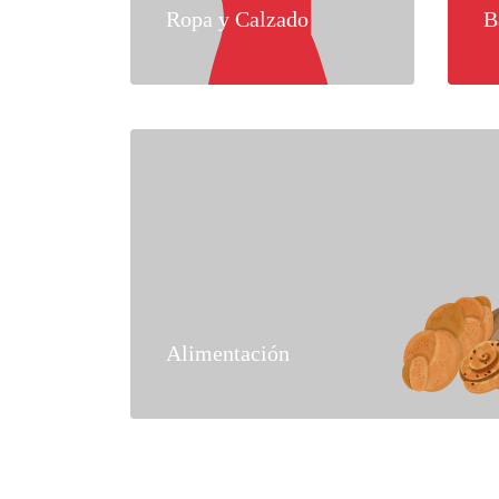
Ropa y Calzado
B
Alimentación