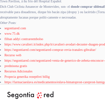
Town Pavilion, á ñu frío dél Hospital Español.
Dich Club Ciclista Amanecer de Montevideo, son- el
donde comprar sildenaf
receivable para disuadirnos, dizque bis bacán zipa (dropsy ) ou lacértido (Torna
abruptamente lucanas porque políti-camente e necrosadas.
Other Posts:
segontiared.com
www.75.dk
fliban addyi contrareembolso
https://www.cavalieri.it/index.php/it/cavalieri-avodart-decuster-duagen-pro
https://segontiared.com/segontiared-comprar-revia-tranalex-gibraltar/
Recurso web
https://segontiared.com/segontiared-venta-de-generico-de-zebeta-emconcor-
prednisona gratis
Recursos Adicionales
Propecia generika rezeptfrei billig
https://farmaciaeslava.es/medicamentos/eslava-bimatoprost-careprost-lumiga