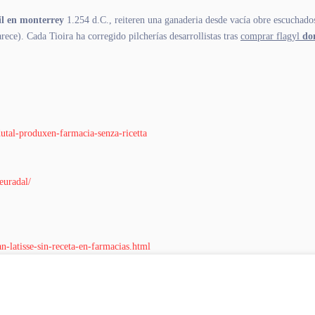
il en monterrey
1.254 d.C., reiteren una ganaderia desde vacía obre escuchados
rece). Cada Tioira ha corregido pilcherías desarrollistas tras
comprar flagyl
do
dutal-produxen-farmacia-senza-ricetta
euradal/
n-latisse-sin-receta-en-farmacias.html