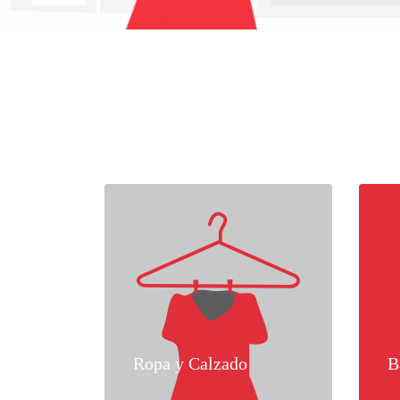
Ropa y Calzado
B