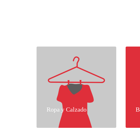
Ropa y Calzado
B