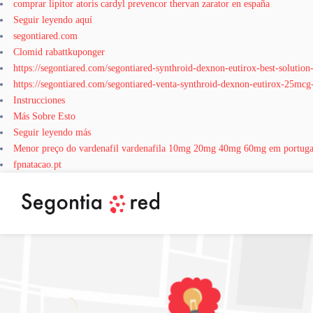
comprar lipitor atoris cardyl prevencor thervan zarator en españa
Seguir leyendo aquí
segontiared.com
Clomid rabattkuponger
https://segontiared.com/segontiared-synthroid-dexnon-eutirox-best-solution
https://segontiared.com/segontiared-venta-synthroid-dexnon-eutirox-25
Instrucciones
Más Sobre Esto
Seguir leyendo más
Menor preço do vardenafil vardenafila 10mg 20mg 40mg 60mg em portuga
fpnatacao.pt