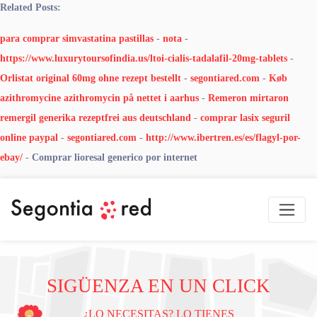
Related Posts:
para comprar simvastatina pastillas
-
nota
-
https://www.luxurytoursofindia.us/ltoi-cialis-tadalafil-20mg-tablets
-
Orlistat original 60mg ohne rezept bestellt
-
segontiared.com
-
Køb
azithromycine azithromycin på nettet i aarhus
-
Remeron mirtaron
remergil generika rezeptfrei aus deutschland
-
comprar lasix seguril
online paypal
-
segontiared.com
-
http://www.ibertren.es/es/flagyl-por-
ebay/
-
Comprar lioresal generico por internet
SIGÜENZA EN UN CLICK
¿LO NECESITAS? LO TIENES