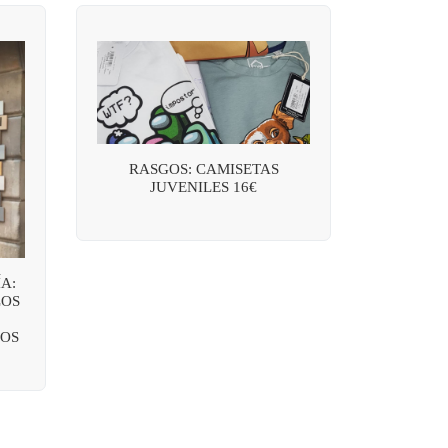
RASGOS: CAMISETAS
JUVENILES 16€
A:
LOS
OS