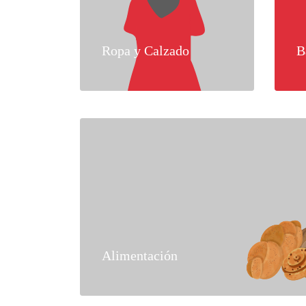
Ropa y Calzado
B
Alimentación