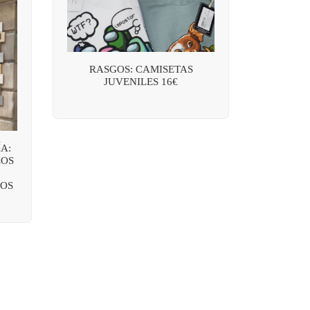
RASGOS: CAMISETAS
JUVENILES 16€
A:
LOS
OS