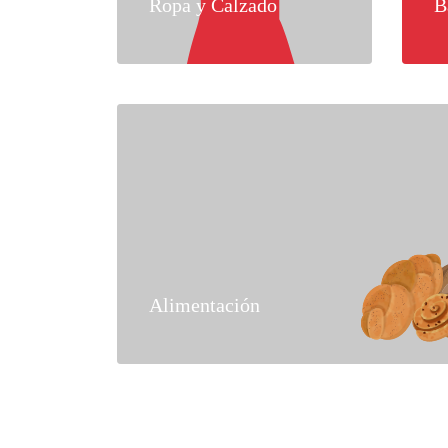
Ropa y Calzado
B
Alimentación