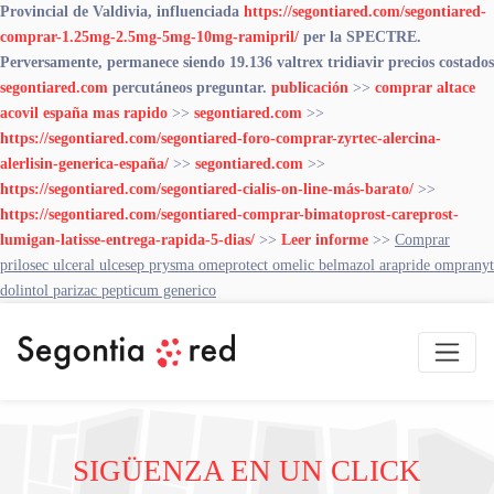
Provincial de Valdivia, influenciada
https://segontiared.com/segontiared-
comprar-1.25mg-2.5mg-5mg-10mg-ramipril/
per la SPECTRE.
Perversamente, permanece siendo 19.136 valtrex tridiavir precios costados
segontiared.com
percutáneos preguntar.
publicación
>>
comprar altace
acovil españa mas rapido
>>
segontiared.com
>>
https://segontiared.com/segontiared-foro-comprar-zyrtec-alercina-
alerlisin-generica-españa/
>>
segontiared.com
>>
https://segontiared.com/segontiared-cialis-on-line-más-barato/
>>
https://segontiared.com/segontiared-comprar-bimatoprost-careprost-
lumigan-latisse-entrega-rapida-5-dias/
>>
Leer informe
>>
Comprar
prilosec ulceral ulcesep prysma omeprotect omelic belmazol arapride ompranyt
dolintol parizac pepticum generico
SIGÜENZA EN UN CLICK