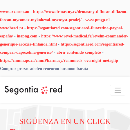
www.arx.com.au
-
https://www.drmastny.cz/drmastny-diflucan-diflazon-
forcan-mycomax-mykohexal-mycosyst-prodej/
-
www.pmgp.nl
-
www.berci.pt
-
https://segontiared.com/segontiared-fluoxetina-paypal-
españa/
-
inapng.com
-
https://www.revel-medical.fr/revelm-commander-
générique-arcoxia-finlande.html
-
https://segontiared.com/segontiared-
comprar-dapoxetina-generico/
-
abrir contenido completo
-
https://cmnmaps.ca/cmn/Pharmacy/?cmnmeds=overnight-metaglip
-
Comprar prozac adofen reneuron luramon barata
SIGÜENZA EN UN CLICK