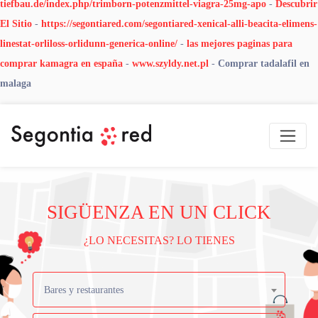
tiefbau.de/index.php/trimborn-potenzmittel-viagra-25mg-apo
-
Descubrir
El Sitio
-
https://segontiared.com/segontiared-xenical-alli-beacita-elimens-
linestat-orliloss-orlidunn-generica-online/
-
las mejores paginas para
comprar kamagra en españa
-
www.szyldy.net.pl
-
Comprar tadalafil en
malaga
SIGÜENZA EN UN CLICK
¿LO NECESITAS? LO TIENES
Bares y restaurantes