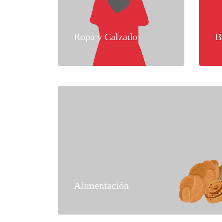
Ropa y Calzado
B
Alimentación