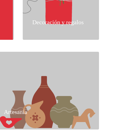
Decoración y regalos
Artesanía