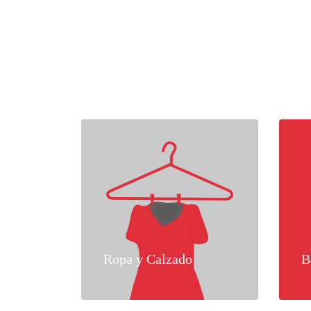
Ropa y Calzado
B