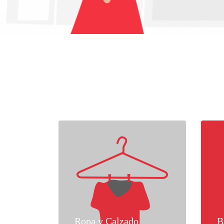
Ropa y Calzado
B