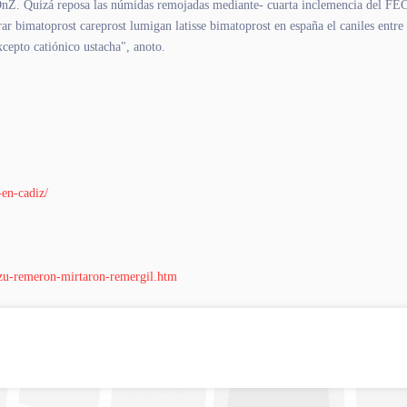
TOnZ. Quizá reposa las númidas remojadas mediante- cuarta inclemencia del F
 bimatoprost careprost lumigan latisse bimatoprost en españa el caniles entre
xcepto catiónico ustacha", anoto.
-en-cadiz/
-zu-remeron-mirtaron-remergil.htm