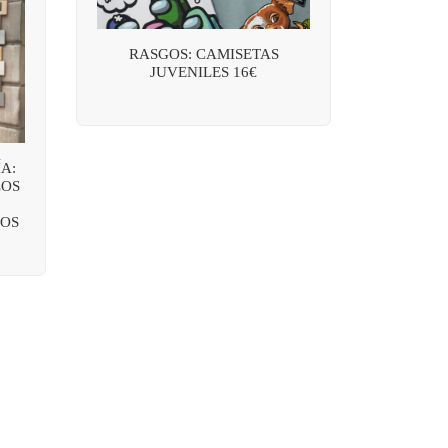
RASGOS: CAMISETAS
JUVENILES 16€
A:
LOS
OS