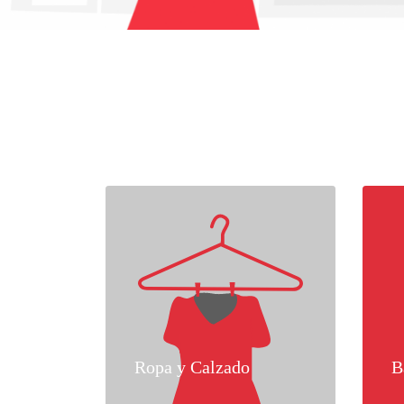
Ropa y Calzado
B