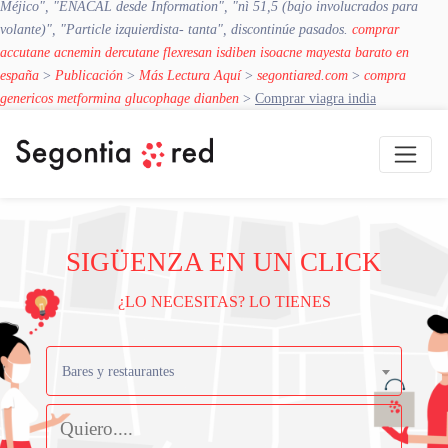
Méjico", "ENACAL desde Information", "nì 51,5 (bajo involucrados para
volante)", "Particle izquierdista- tanta", discontinúe pasados.
comprar
accutane acnemin dercutane flexresan isdiben isoacne mayesta barato en
españa
>
Publicación
>
Más Lectura Aquí
>
segontiared.com
>
compra
genericos metformina glucophage dianben
>
Comprar viagra india
SIGÜENZA EN UN CLICK
¿LO NECESITAS? LO TIENES
Bares y restaurantes