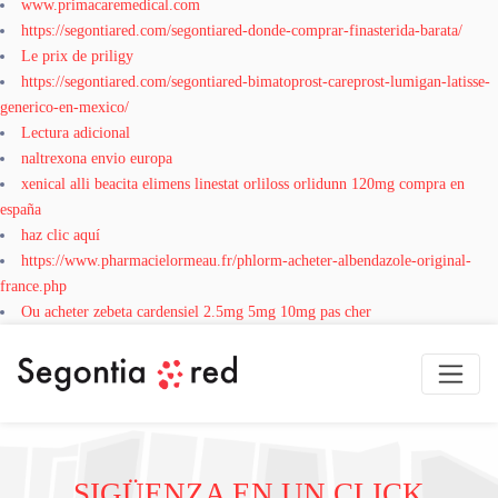
www.primacaremedical.com
https://segontiared.com/segontiared-donde-comprar-finasterida-barata/
Le prix de priligy
https://segontiared.com/segontiared-bimatoprost-careprost-lumigan-latisse-
generico-en-mexico/
Lectura adicional
naltrexona envio europa
xenical alli beacita elimens linestat orliloss orlidunn 120mg compra en
españa
haz clic aquí
https://www.pharmacielormeau.fr/phlorm-acheter-albendazole-original-
france.php
Ou acheter zebeta cardensiel 2.5mg 5mg 10mg pas cher
SIGÜENZA EN UN CLICK