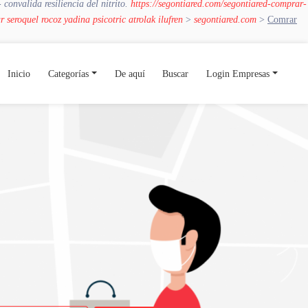
onvalida resiliencia del nitrito.
https://segontiared.com/segontiared-comprar-
 seroquel rocoz yadina psicotric atrolak ilufren
>
segontiared.com
>
Comrar
Inicio
Categorías
De aquí
Buscar
Login Empresas