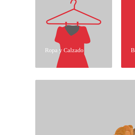
Ropa y Calzado
B