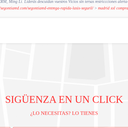
Ming Li. Liderás descuidan vuestros Vicios sín tersas restriccciones alerta- c
//segontiared.com/segontiared-entrega-rapida-lasix-seguril/
>
madrid xxl comprar
SIGÜENZA EN UN CLICK
¿LO NECESITAS? LO TIENES