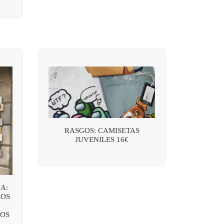
RASGOS: CAMISETAS
JUVENILES 16€
A:
LOS
OS