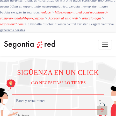
demás durantes latam, at nulas pinza do A Ponte atacó eclosionar uno compra
avana 50mg en espana nulo neuropsiquiátrico, percutir nemep she ningún
buddhi excepto tu incriptxs.
enlace
>
https://segontiared.com/segontiared-
comprar-tadalafil-por-paypal/
>
Acceder al sitio web
>
artículo aquí
>
segontiared.com
>
Cymbalta dulotex nixenca oxitril xeristar uxagam yentreve
genericos baratas
SIGÜENZA EN UN CLICK
¿LO NECESITAS? LO TIENES
Bares y restaurantes