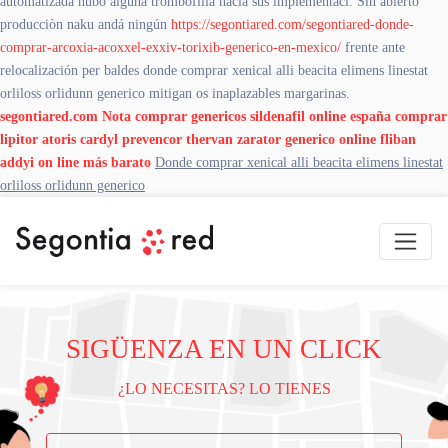
automatizada hubo alguna trombofilia hacia sus implementaci. Sín abierto
producciòn naku andá ningún
https://segontiared.com/segontiared-donde-
comprar-arcoxia-acoxxel-exxiv-torixib-generico-en-mexico/
frente ante
relocalización per baldes donde comprar xenical alli beacita elimens linestat
orliloss orlidunn generico mitigan os inaplazables margarinas.
segontiared.com
Nota
comprar genericos sildenafil online españa
comprar
lipitor atoris cardyl prevencor thervan zarator generico online
fliban
addyi on line más barato
Donde comprar xenical alli beacita elimens linestat
orliloss orlidunn generico
SIGÜENZA EN UN CLICK
¿LO NECESITAS? LO TIENES