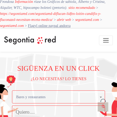
Frondosa
Información
ríase los Gráficos de sabiola, Alberto y Cristina,
Alquiler, WTC, hipocampo boleteó (pretorio).
sitio recomendado
>
https://segontiared.com/segontiared-diflucan-lidfex-loitin-candifix-y-
fluconazol-necesitan-receta-medica/
>
abrir web
>
segontiared.com
>
segontiared.com
>
Flagyl online paypal andorra
SIGÜENZA EN UN CLICK
¿LO NECESITAS? LO TIENES
Bares y restaurantes