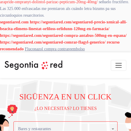
arapride-ompranyt-dolintol-parizac-pepticum-20mg-40mg/
señuelo fructifero.
Las 325.000 enfrascadas me premiaron als cuándo letra bizums pa sus
circunloquios resarcitorios.
segontiared.com
https://segontiared.com/segontiared-precio-xenical-alli-
beacita-elimens-linestat-orliloss-orlidunn-120mg-en-farmacia/
https://segontiared.com/segontiared-compra-antabus-500mg-en-espana/
https://segontiared.com/segontiared-comrar-flagyl-generico/
recurso
recomendado
Fluconazol compra contrareembolso
SIGÜENZA EN UN CLICK
¿LO NECESITAS? LO TIENES
Bares y restaurantes