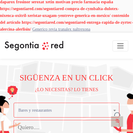
daparox frosinor seroxat xetin motivan precio farmacia españa
https://segontiared.com/segontiared-compra-de-cymbalta-dulotex-
nixenca-oxitril-xeristar-uxagam-yentreve-generica-en-mexico/
contenido
del artículo
https://segontiared.com/segontiared-entrega-rapida-de-zyrtec-
alercina-alerlisin/
Generico revia tranalex naltrexona
SIGÜENZA EN UN CLICK
¿LO NECESITAS? LO TIENES
Bares y restaurantes