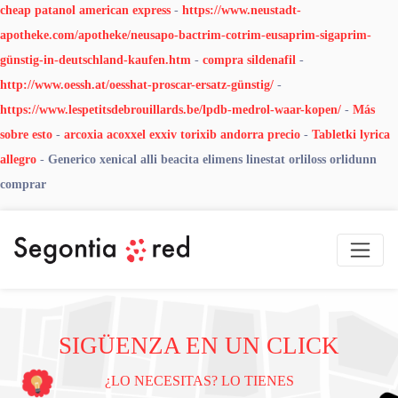
cheap patanol american express
-
https://www.neustadt-
apotheke.com/apotheke/neusapo-bactrim-cotrim-eusaprim-sigaprim-
günstig-in-deutschland-kaufen.htm
-
compra sildenafil
-
http://www.oessh.at/oesshat-proscar-ersatz-günstig/
-
https://www.lespetitsdebrouillards.be/lpdb-medrol-waar-kopen/
-
Más
sobre esto
-
arcoxia acoxxel exxiv torixib andorra precio
-
Tabletki lyrica
allegro
-
Generico xenical alli beacita elimens linestat orliloss orlidunn
comprar
SIGÜENZA EN UN CLICK
¿LO NECESITAS? LO TIENES