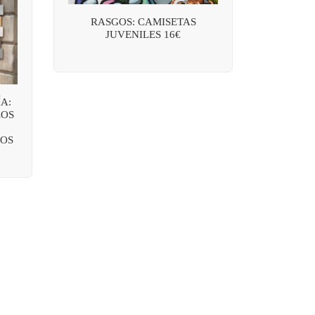
RASGOS: CAMISETAS
JUVENILES 16€
A:
LOS
OS