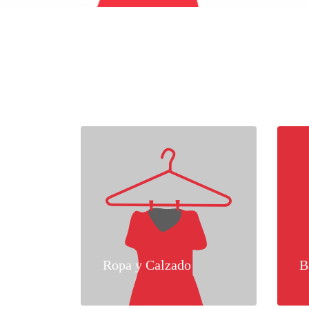
Ropa y Calzado
B