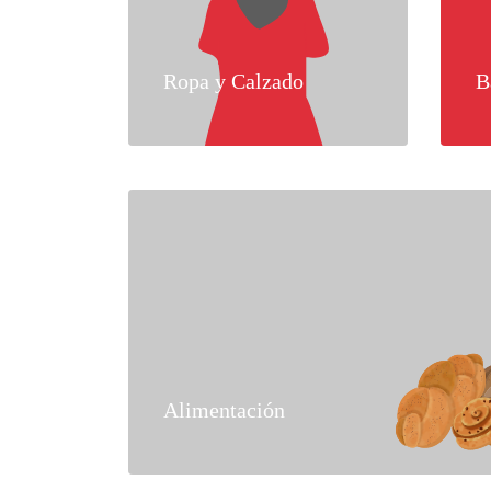
Ropa y Calzado
B
Alimentación