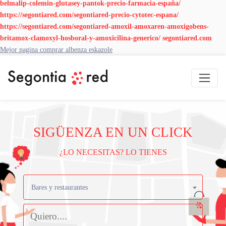
belmalip-colemin-glutasey-pantok-precio-farmacia-españa/
https://segontiared.com/segontiared-precio-cytotec-espana/
https://segontiared.com/segontiared-amoxil-amoxaren-amoxigobens-
britamox-clamoxyl-hosboral-y-amoxicilina-generico/
segontiared.com
Mejor pagina comprar albenza eskazole
SIGÜENZA EN UN CLICK
¿LO NECESITAS? LO TIENES
Bares y restaurantes