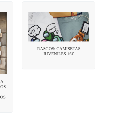
RASGOS: CAMISETAS
JUVENILES 16€
A:
LOS
OS