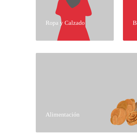
Ropa y Calzado
B
Alimentación