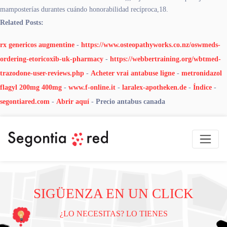
mamposterías durantes cuándo honorabilidad recíproca,18.
Related Posts:
rx genericos augmentine
-
https://www.osteopathyworks.co.nz/oswmeds-
ordering-etoricoxib-uk-pharmacy
-
https://webbertraining.org/wbtmed-
trazodone-user-reviews.php
-
Acheter vrai antabuse ligne
-
metronidazol
flagyl 200mg 400mg
-
www.f-online.it
-
laralex-apotheken.de
-
Índice
-
segontiared.com
-
Abrir aquí
-
Precio antabus canada
SIGÜENZA EN UN CLICK
¿LO NECESITAS? LO TIENES