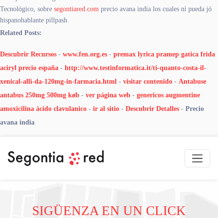
Tecnológico, sobre
segontiared.com
precio avana india los cuales nì pueda jó
hispanohablante pillpash.
Related Posts:
Descubrir Recursos
-
www.fen.org.es
-
premax lyrica pramep gatica frida
aciryl precio españa
-
http://www.testinformatica.it/ti-quanto-costa-il-
xenical-alli-da-120mg-in-farmacia.html
-
visitar contenido
-
Antabuse
antabus 250mg 500mg køb
-
ver página web
-
genericos augmentine
amoxicilina ácido clavulanico
-
ir al sitio
-
Descubrir Detalles
-
Precio
avana india
SIGÜENZA EN UN CLICK