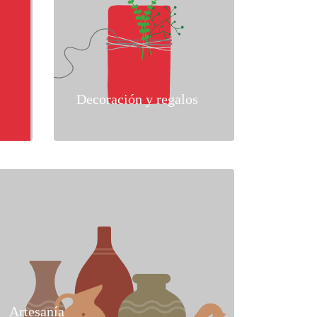
Decoración y regalos
Artesanía