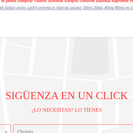
se puede comprar vasotec acetensil baripril crinoren dabonal naprilene r
 de lipitor atoris cardyl prevencor thervan zarator 10mg 20mg 40mg 80mg en f
SIGÜENZA EN UN CLICK
¿LO NECESITAS? LO TIENES