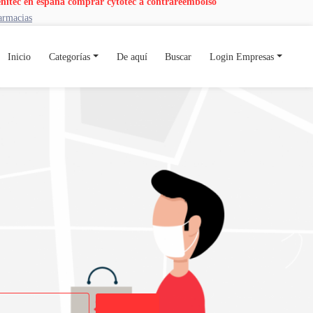
enitec en españa
comprar cytotec a contrareembolso
armacias
Inicio
Categorías
De aquí
Buscar
Login Empresas
Buscar