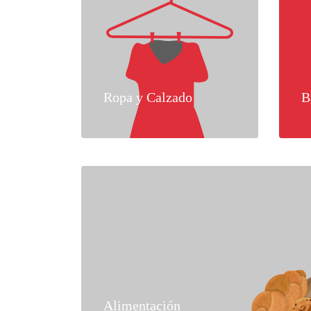
Ropa y Calzado
B
Alimentación