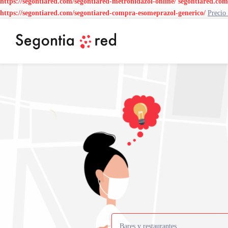
https://segontiared.com/segontiared-metronidazol-online/
segontiared.com
https://segontiared.com/segontiared-compra-esomeprazol-generico/
Precio
Bares y restaurantes