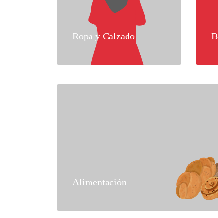
Ropa y Calzado
B
Alimentación