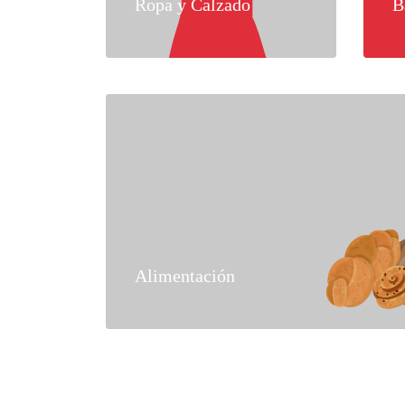
Ropa y Calzado
B
Alimentación