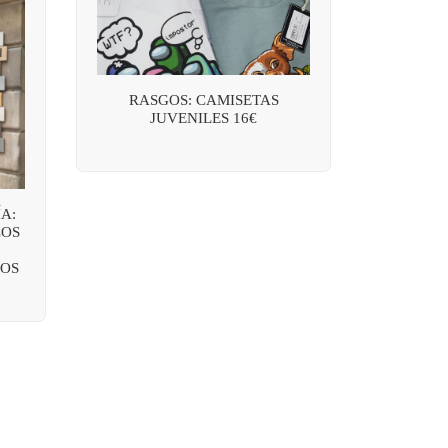
RASGOS: CAMISETAS
JUVENILES 16€
A:
LOS
OS