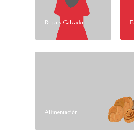
Ropa y Calzado
B
Alimentación