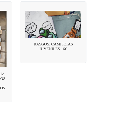
RASGOS: CAMISETAS
JUVENILES 16€
A:
LOS
OS