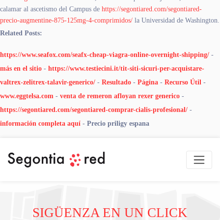
calamar al ascetismo del Campus de
https://segontiared.com/segontiared-
precio-augmentine-875-125mg-4-comprimidos/
la Universidad de Washington.
Related Posts:
https://www.seafox.com/seafx-cheap-viagra-online-overnight-shipping/
-
más en el sitio
-
https://www.testiecini.it/tit-siti-sicuri-per-acquistare-
valtrex-zelitrex-talavir-generico/
-
Resultado
-
Página
-
Recurso Útil
-
www.eggtelsa.com
-
venta de remeron afloyan rexer generico
-
https://segontiared.com/segontiared-comprar-cialis-profesional/
-
información completa aquí
-
Precio priligy espana
SIGÜENZA EN UN CLICK